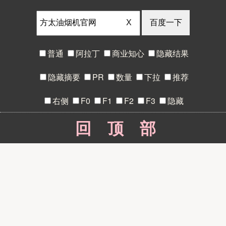
X
普通
阿拉丁
商业知心
隐藏结果
隐藏摘要
PR
数量
下拉
推荐
右侧
F0
F1
F2
F3
隐藏
回顶部