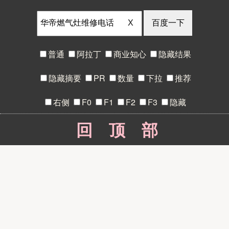
X
普通
阿拉丁
商业知心
隐藏结果
隐藏摘要
PR
数量
下拉
推荐
右侧
F0
F1
F2
F3
隐藏
回顶部